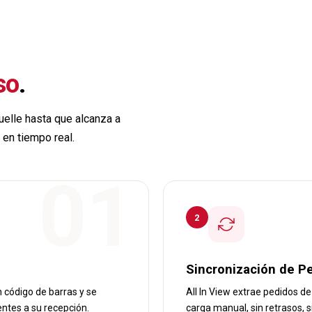
so
.
uelle hasta que alcanza a
 en tiempo real.
2
Sincronización de P
on código de barras y se
All In View extrae pedidos d
entes a su recepción.
carga manual, sin retrasos, s