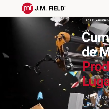
FORT LAUDERDA
Cump
de M
Prod
Luga
J.M. Field e
marketing. A