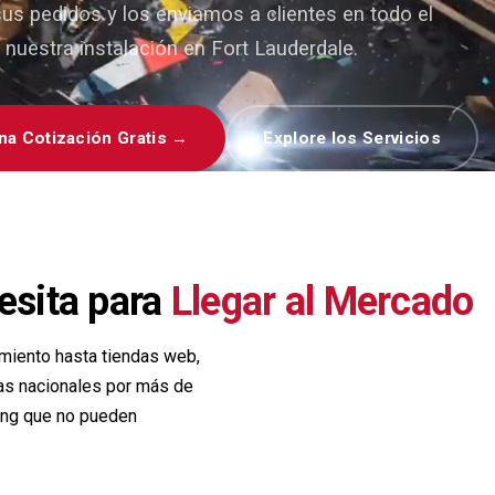
s pedidos y los enviamos a clientes en todo el
uestra instalación en Fort Lauderdale.
na Cotización Gratis →
Explore los Servicios
esita para
Llegar al Mercado
miento hasta tiendas web,
cas nacionales por más de
ing que no pueden