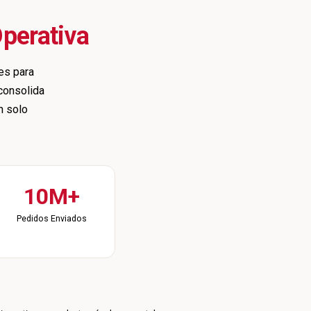
perativa
es para
 consolida
n solo
10M+
Pedidos Enviados