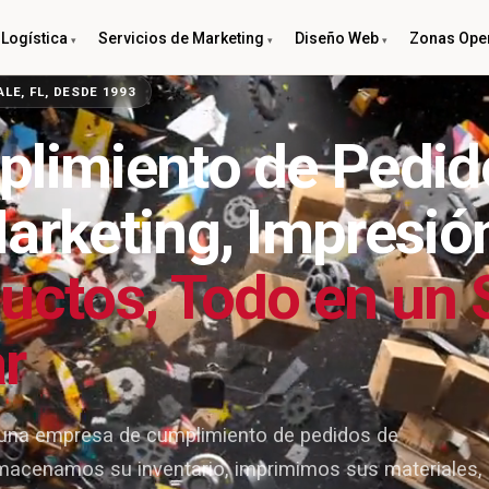
Logística
Servicios de Marketing
Diseño Web
Zonas Oper
LE, FL, DESDE 1993
limiento de Pedid
arketing, Impresió
uctos, Todo en un 
r
s una empresa de cumplimiento de pedidos de
lmacenamos su inventario, imprimimos sus materiales,