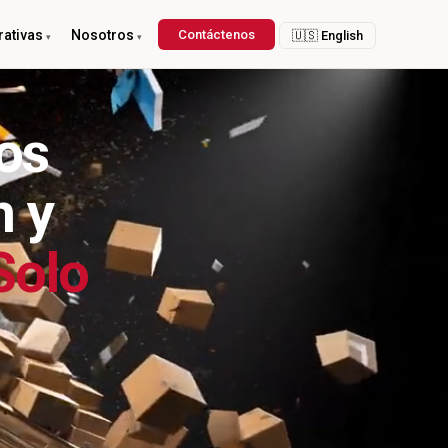
ativas
Nosotros
Contáctenos
🇺🇸 English
os
n y
Solo