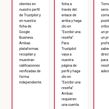
clientes en
ficha a
Tom
nuestro
perfil
través del
serio
de Trustpilot
y
enlace de
come
en nuestra
arriba y haga
posit
ficha de
clic en
crític
Google
"Escribir una
un p
Business
.
reseña".
un pr
Ambas
Para
pref
plataformas
Trustpilot:
sabe
recopilan y
vaya a
dire
muestran
nuestra
para
calificaciones
página de
resol
verificadas de
perfil y haga
adec
forma
clic en
independiente.
"Escribir una
reseña".
Ambas
requieren
una cuenta