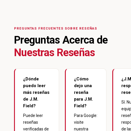
PREGUNTAS FRECUENTES SOBRE RESEÑAS
Preguntas Acerca de
Nuestras Reseñas
¿Dónde
¿Cómo
¿J.M
puedo leer
dejo una
resp
más reseñas
reseña
rese
de J.M.
para J.M.
Sí. N
Field?
Field?
equip
Puede leer
Para Google:
rese
reseñas
visite
resp
verificadas de
nuestra
de la