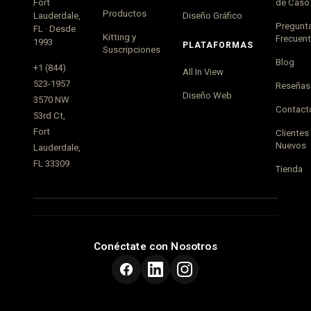
Fort
de Caso
Productos
Lauderdale,
Diseño Gráfico
Pregunt
FL · Desde
Kitting y
Frecuen
1993
PLATAFORMAS
Suscripciones
Blog
+1 (844)
All In View
523-1957
Reseñas
Diseño Web
3570 NW
Contact
53rd Ct,
Fort
Clientes
Nuevos
Lauderdale,
FL 33309
Tienda
Conéctate con Nosotros