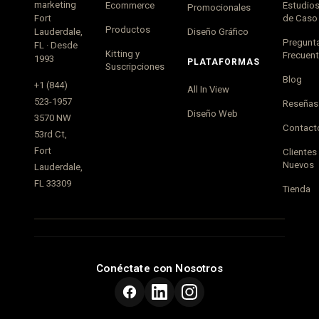
marketing
Ecommerce
Estudio
Promocionales
Fort
de Caso
Productos
Lauderdale,
Diseño Gráfico
Pregunt
FL · Desde
Kitting y
Frecuen
1993
PLATAFORMAS
Suscripciones
Blog
+1 (844)
All In View
523-1957
Reseñas
Diseño Web
3570 NW
Contact
53rd Ct,
Fort
Clientes
Nuevos
Lauderdale,
FL 33309
Tienda
Conéctate con Nosotros