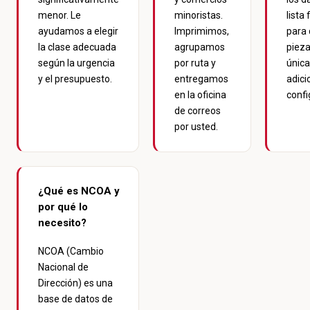
menor. Le
minoristas.
lista 
ayudamos a elegir
Imprimimos,
para
la clase adecuada
agrupamos
pieza
según la urgencia
por ruta y
única
y el presupuesto.
entregamos
adici
en la oficina
confi
de correos
por usted.
¿Qué es NCOA y
por qué lo
necesito?
NCOA (Cambio
Nacional de
Dirección) es una
base de datos de