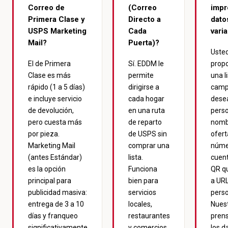
Correo de
(Correo
impr
Primera Clase y
Directo a
dato
USPS Marketing
Cada
vari
Mail?
Puerta)?
Uste
El de Primera
Sí. EDDM le
prop
Clase es más
permite
una l
rápido (1 a 5 días)
dirigirse a
camp
e incluye servicio
cada hogar
dese
de devolución,
en una ruta
perso
pero cuesta más
de reparto
nomb
por pieza.
de USPS sin
ofert
Marketing Mail
comprar una
núme
(antes Estándar)
lista.
cuent
es la opción
Funciona
QR qu
principal para
bien para
a UR
publicidad masiva:
servicios
perso
entrega de 3 a 10
locales,
Nues
días y franqueo
restaurantes
pren
significativamente
y comercios
los d