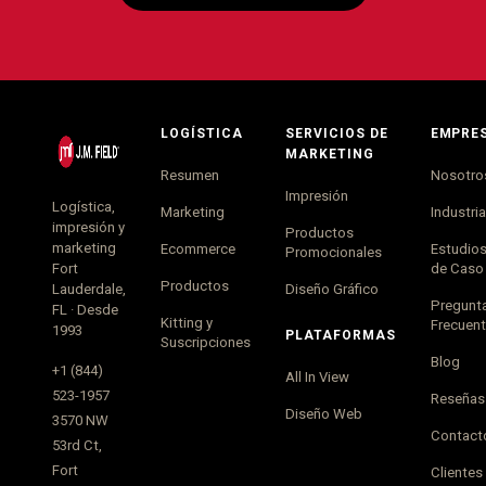
LOGÍSTICA
SERVICIOS DE
EMPRE
MARKETING
Resumen
Nosotro
Impresión
Logística,
Marketing
Industri
impresión y
Productos
marketing
Ecommerce
Estudio
Promocionales
Fort
de Caso
Productos
Lauderdale,
Diseño Gráfico
Pregunt
FL · Desde
Kitting y
Frecuen
1993
PLATAFORMAS
Suscripciones
Blog
+1 (844)
All In View
523-1957
Reseñas
Diseño Web
3570 NW
Contact
53rd Ct,
Fort
Clientes