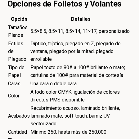
Opciones de Folletos y Volantes
Opción
Detalles
Tamaños
5.5×8.5, 8.5×11, 8.5×14, 11×17, personalizado
Planos
Estilos
Díptico, tríptico, plegado en Z, plegado de
de
ventana, plegado por la mitad, plegado
Plegado
enrollable
Tipo de
Papel texto de 80# a 100# brillante o mate;
Papel
cartulina de 100# para material de cortesía
Caras
Una cara o doble cara
A todo color CMYK; igualación de colores
Color
directos PMS disponible
Recubrimiento acuoso, laminado brillante,
Acabados
laminado mate, soft-touch, barniz UV
sectorizado
Cantidad
Mínimo 250, hasta más de 250,000