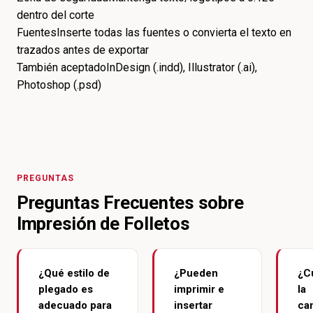
dentro del corte
Fuentes
Inserte todas las fuentes o convierta el texto en
trazados antes de exportar
También aceptado
InDesign (.indd), Illustrator (.ai),
Photoshop (.psd)
PREGUNTAS
Preguntas Frecuentes sobre
Impresión de Folletos
¿Qué estilo de
¿Pueden
¿C
plegado es
imprimir e
la
adecuado para
insertar
ca