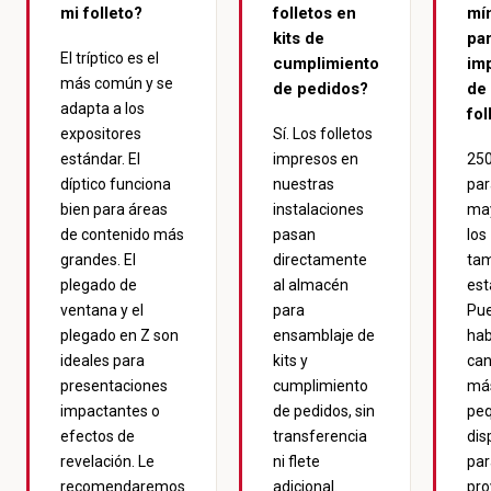
mi folleto?
folletos en
mí
kits de
par
El tríptico es el
cumplimiento
im
más común y se
de pedidos?
de
adapta a los
fol
expositores
Sí. Los folletos
estándar. El
impresos en
250
díptico funciona
nuestras
par
bien para áreas
instalaciones
may
de contenido más
pasan
los
grandes. El
directamente
ta
plegado de
al almacén
est
ventana y el
para
Pu
plegado en Z son
ensamblaje de
ha
ideales para
kits y
can
presentaciones
cumplimiento
má
impactantes o
de pedidos, sin
pe
efectos de
transferencia
dis
revelación. Le
ni flete
par
recomendaremos
adicional.
pro